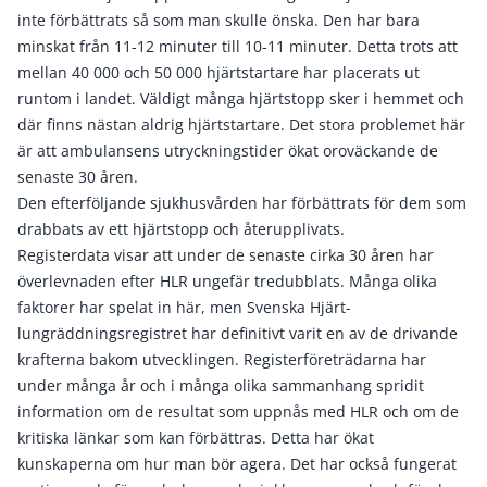
inte förbättrats så som man skulle önska. Den har bara
minskat från 11-12 minuter till 10-11 minuter. Detta trots att
mellan 40 000 och 50 000 hjärtstartare har placerats ut
runtom i landet. Väldigt många hjärtstopp sker i hemmet och
där finns nästan aldrig hjärtstartare. Det stora problemet här
är att ambulansens utryckningstider ökat oroväckande de
senaste 30 åren.
Den efterföljande sjukhusvården har förbättrats för dem som
drabbats av ett hjärtstopp och återupplivats.
Registerdata visar att under de senaste cirka 30 åren har
överlevnaden efter HLR ungefär tredubblats. Många olika
faktorer har spelat in här, men Svenska Hjärt-
lungräddningsregistret har definitivt varit en av de drivande
krafterna bakom utvecklingen. Registerföreträdarna har
under många år och i många olika sammanhang spridit
information om de resultat som uppnås med HLR och om de
kritiska länkar som kan förbättras. Detta har ökat
kunskaperna om hur man bör agera. Det har också fungerat