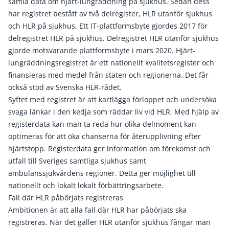
samla data om hjärt-lungräddning på sjukhus. Sedan dess
har registret bestått av två delregister, HLR utanför sjukhus
och HLR på sjukhus. Ett IT-plattformsbyte gjordes 2017 för
delregistret HLR på sjukhus. Delregistret HLR utanför sjukhus
gjorde motsvarande plattformsbyte i mars 2020. Hjärt-
lungräddningsregistret är ett nationellt kvalitetsregister och
finansieras med medel från staten och regionerna. Det får
också stöd av Svenska HLR-rådet.
Syftet med registret är att kartlägga förloppet och undersöka
svaga länkar i den kedja som räddar liv vid HLR. Med hjälp av
registerdata kan man ta reda hur olika delmoment kan
optimeras för att öka chanserna för återupplivning efter
hjärtstopp. Registerdata ger information om förekomst och
utfall till Sveriges samtliga sjukhus samt
ambulanssjukvårdens regioner. Detta ger möjlighet till
nationellt och lokalt lokalt förbättringsarbete.
Fall där HLR påbörjats registreras
Ambitionen är att alla fall där HLR har påbörjats ska
registreras. När det gäller HLR utanför sjukhus fångar man