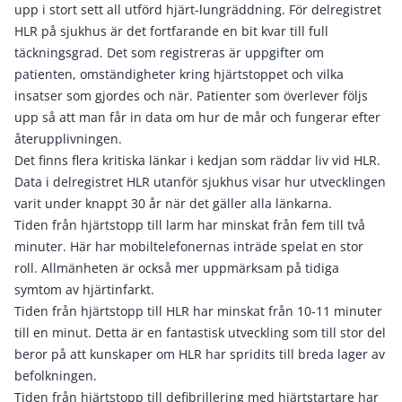
upp i stort sett all utförd hjärt-lungräddning. För delregistret
HLR på sjukhus är det fortfarande en bit kvar till full
täckningsgrad. Det som registreras är uppgifter om
patienten, omständigheter kring hjärtstoppet och vilka
insatser som gjordes och när. Patienter som överlever följs
upp så att man får in data om hur de mår och fungerar efter
återupplivningen.
Det finns flera kritiska länkar i kedjan som räddar liv vid HLR.
Data i delregistret HLR utanför sjukhus visar hur utvecklingen
varit under knappt 30 år när det gäller alla länkarna.
Tiden från hjärtstopp till larm har minskat från fem till två
minuter. Här har mobiltelefonernas inträde spelat en stor
roll. Allmänheten är också mer uppmärksam på tidiga
symtom av hjärtinfarkt.
Tiden från hjärtstopp till HLR har minskat från 10-11 minuter
till en minut. Detta är en fantastisk utveckling som till stor del
beror på att kunskaper om HLR har spridits till breda lager av
befolkningen.
Tiden från hjärtstopp till defibrillering med hjärtstartare har