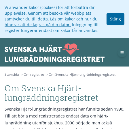
Vi använder kakor (cookies) för att förbättra din
upplevelse. Genom att besöka vår webbplats
samtycker du till detta.
Läs om kakor och hur du
Stäng
hindrar att de lagras på din dator.
Inloggning till
register fungerar endast om kakor får användas.
Op
Startsida
Om registret
Om Svenska Hjärt-lungräddningsregistret
Om Svenska Hjärt-
lungräddningsregistret
Svenska Hjärt-lungräddningsregistret har funnits sedan 1990.
Till att börja med registrerades endast data om hjärt-
lungräddning utanför sjukhus. 2006 började man också