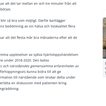
ar att det tar mellan en och tre minuter från att
åbörjas.
 blir så bra som möjligt. Därför kartlägger
s bedömning av sin hälsa och livskvalitet flera
ar att det flesta mår bra månaderna efter att de
amma upplevelser av själva hjärtstoppshändelsen
die under 2018-2020. Den kallas
ers och närståendes gemensamma erfarenheter av
örhoppningsvis kunna bidra till att ge
ormation till närstående som önskar delta under
nderlätta en diskussion med patienten kring
lungräddning.