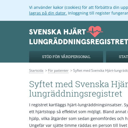
Vi använder kakor (cookies) för att förbättra din u
lagras på din dator.
Inloggning till register funger
STÖD FÖR VÅRDPERSONAL
STAT
Startsida
För patienter
Syftet med Svenska Hjärt-lungrädd
Syftet med Svenska Hjär
lungräddningsregistret
I registret kartläggs hjärt-lungräddningsinsatser. 
ett hjärtstopp så effektivt som möjligt. Bland anna
hjälp, vilka åtgärder som sedan genomfördes och h
Ungefär var sjätte timme räddas en person till livet