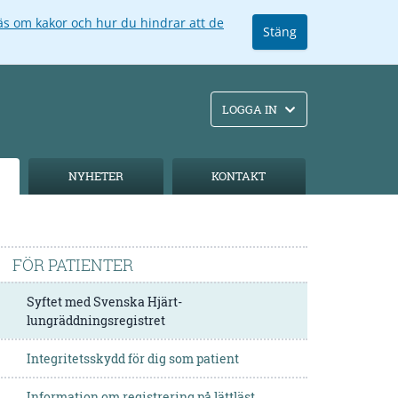
äs om kakor och hur du hindrar att de
Stäng
LOGGA IN
NYHETER
KONTAKT
FÖR PATIENTER
Syftet med Svenska Hjärt-
lungräddningsregistret
Integritetsskydd för dig som patient
Information om registrering på lättläst