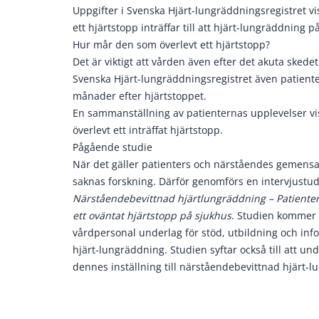
Uppgifter i Svenska Hjärt-lungräddningsregistret vis
ett hjärtstopp inträffar till att hjärt-lungräddning p
Hur mår den som överlevt ett hjärtstopp?
Det är viktigt att vården även efter det akuta skedet
Svenska Hjärt-lungräddningsregistret även patienten
månader efter hjärtstoppet.
En sammanställning av patienternas upplevelser vis
överlevt ett inträffat hjärtstopp.
Pågående studie
När det gäller patienters och närståendes gemens
saknas forskning. Därför genomförs en intervjustu
Närståendebevittnad hjärtlungräddning – Patient
ett oväntat hjärtstopp på sjukhus
. Studien kommer f
vårdpersonal underlag för stöd, utbildning och inf
hjärt-lungräddning. Studien syftar också till att u
dennes inställning till närståendebevittnad hjärt-