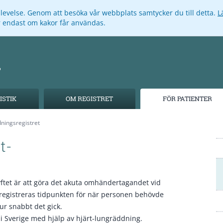
pplevelse. Genom att besöka vår webbplats samtycker du till detta.
L
ar endast om kakor får användas.
ISTIK
OM REGISTRET
FÖR PATIENTER
ningsregistret
t-
Syftet är att göra det akuta omhändertagandet vid
t registreras tidpunkten för när personen behövde
ur snabbt det gick.
 i Sverige med hjälp av hjärt-lungräddning.