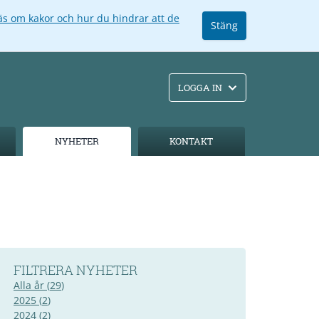
äs om kakor och hur du hindrar att de
Stäng
LOGGA IN
NYHETER
KONTAKT
FILTRERA NYHETER
Alla år
(
29
)
2025
(
2
)
2024
(
2
)