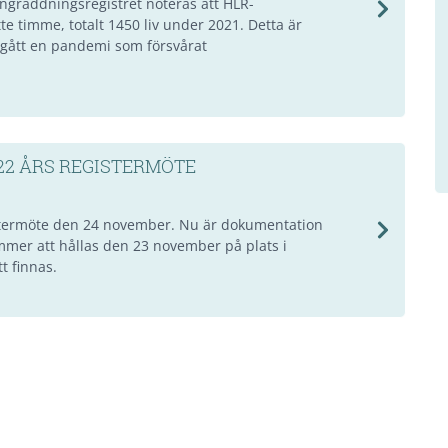
ungräddningsregistret noteras att HLR-
tte timme, totalt 1450 liv under 2021. Detta är
omgått en pandemi som försvårat
22 ÅRS REGISTERMÖTE
istermöte den 24 november. Nu är dokumentation
ommer att hållas den 23 november på plats i
t finnas.