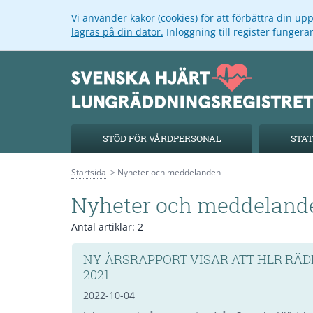
Vi använder kakor (cookies) för att förbättra din u
lagras på din dator.
Inloggning till register funger
STÖD FÖR VÅRDPERSONAL
STAT
Startsida
Nyheter och meddelanden
Nyheter och meddeland
Antal artiklar:
2
NY ÅRSRAPPORT VISAR ATT HLR RÄDD
2021
2022-10-04