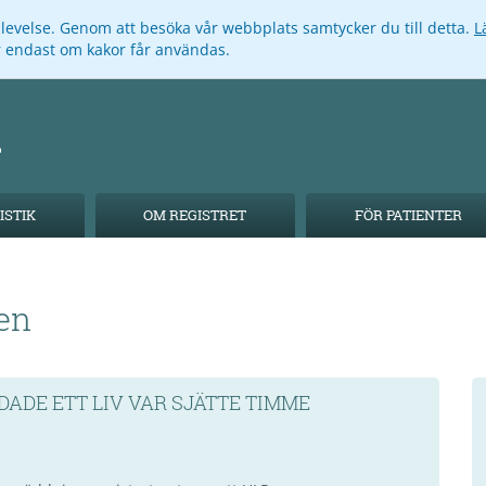
pplevelse. Genom att besöka vår webbplats samtycker du till detta.
L
ar endast om kakor får användas.
ISTIK
OM REGISTRET
FÖR PATIENTER
en
ADE ETT LIV VAR SJÄTTE TIMME