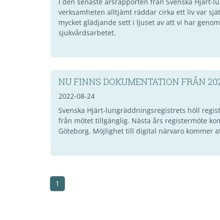
I den senaste årsrapporten från Svenska Hjärt-l
verksamheten alltjämt räddar cirka ett liv var sjä
mycket glädjande sett i ljuset av att vi har gen
sjukvårdsarbetet.
NU FINNS DOKUMENTATION FRÅN 20
2022-08-24
Svenska Hjärt-lungräddningsregistrets höll reg
från mötet tillgänglig. Nästa års registermöte k
Göteborg. Möjlighet till digital närvaro kommer at
1