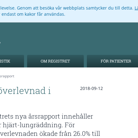
pplevelse. Genom att besöka vår webbplats samtycker du till detta.
L
ar endast om kakor får användas.
ISTIK
OM REGISTRET
FÖR PATIENTER
srapport
överlevnad i
2018-09-12
rets nya årsrapport innehåller
r hjärt-lungräddning. För
verlevnaden ökade från 26.0% till