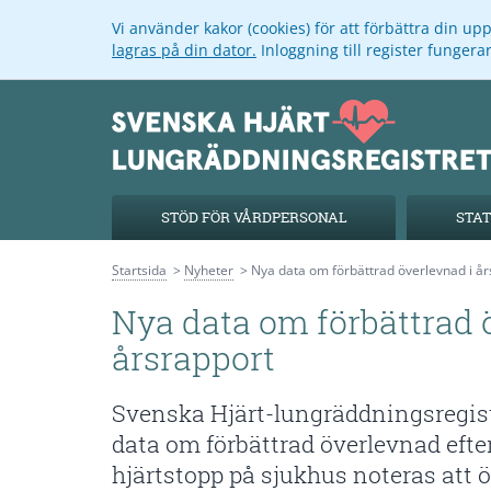
Vi använder kakor (cookies) för att förbättra din u
lagras på din dator.
Inloggning till register funger
STÖD FÖR VÅRDPERSONAL
STAT
Startsida
Nyheter
Nya data om förbättrad överlevnad i år
Nya data om förbättrad 
årsrapport
Svenska Hjärt-lungräddningsregist
data om förbättrad överlevnad efte
hjärtstopp på sjukhus noteras att ö