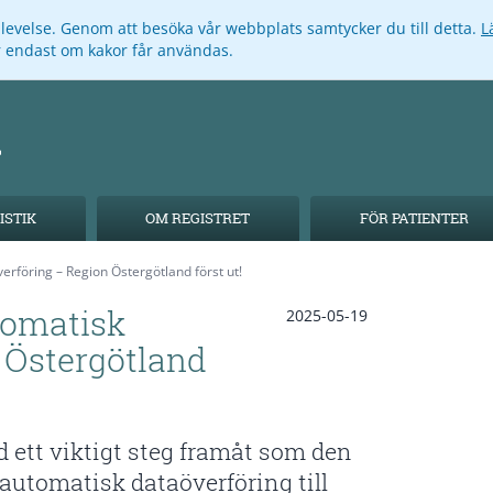
pplevelse. Genom att besöka vår webbplats samtycker du till detta.
L
ar endast om kakor får användas.
ISTIK
OM REGISTRET
FÖR PATIENTER
rföring – Region Östergötland först ut!
tomatisk
2025-05-19
 Östergötland
 ett viktigt steg framåt som den
a automatisk dataöverföring till