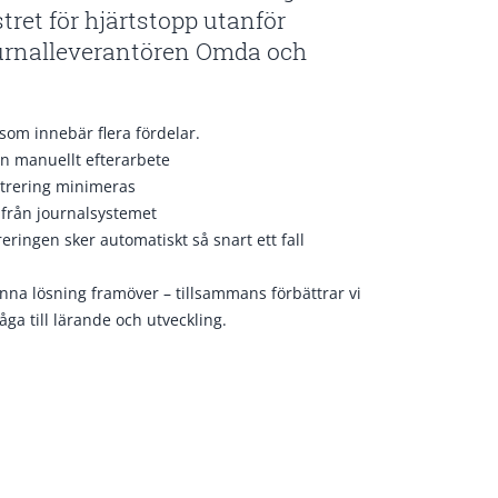
ret för hjärtstopp utanför
ournalleverantören Omda och
 som innebär flera fördelar.
tan manuellt efterarbete
strering minimeras
 från journalsystemet
eringen sker automatiskt så snart ett fall
denna lösning framöver – tillsammans förbättrar vi
a till lärande och utveckling.