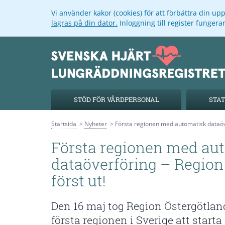
Vi använder kakor (cookies) för att förbättra din u
lagras på din dator.
Inloggning till register funger
STÖD FÖR VÅRDPERSONAL
STAT
Startsida
Nyheter
Första regionen med automatisk dataöve
Första regionen med au
dataöverföring – Region
först ut!
Den 16 maj tog Region Östergötland
första regionen i Sverige att start